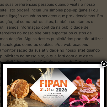
as suas preferências pessoais quando visita o nosso
site. Isto poderá incluir um simples pop-up (janela) ou
uma ligação em vários serviços que providenciamos. Em
adição, tal como outros sites, também coletamos e
utilizamos informação contida na publicidade de
terceiros no nosso site para suportar os custos de
manutenção. Alguns destes publicitários poderão utilizar
tecnologias como os cookies e/ou web beacons
(monitorização da sua atividade no nosso site) quando
publicitam no nosso site, o que fará com que estes
publicitários (como o Google através do Google
×
AdSense) também recebam a sua informação pessoal,
como o seu endereço IP (Internet Protocol Address, a
identificação do seu dispositivo), o seu ISP (Internet
Service Provider, o seu fornecedor de acesso à Internet
como o Sapo, Clix, ou outro), o navegador (browser)
que utilizou ao visitar o nosso site (como o Internet
Explorer ou o Firefox), o tempo da sua visita e que