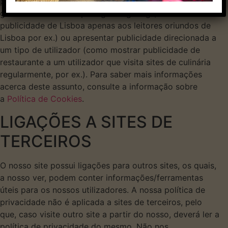
páginas visitou dentro do nosso site. Esta função é
geralmente utilizada para geotargeting (mostrar
publicidade de Lisboa apenas aos leitores oriundos de
Lisboa por ex.) ou apresentar publicidade direcionada a
um tipo de utilizador (como mostrar publicidade de
restaurante a um utilizador que visita sites de culinária
regularmente, por ex.). Para saber mais informações
acerca deste assunto, consulte a informação sobre
a
Política de Cookies
.
LIGAÇÕES A SITES DE
TERCEIROS
O nosso site possui ligações para outros sites, os quais,
a nosso ver, podem conter informações/ferramentas
úteis para os nossos utilizadores. A nossa política de
privacidade não é aplicada a sites de terceiros, pelo
que, caso visite outro site a partir do nosso, deverá ler a
política de privacidade do mesmo. Não nos