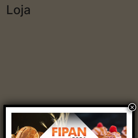
Loja
×